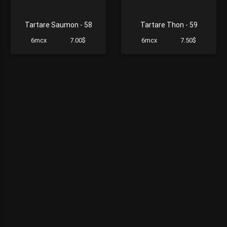
Tartare Saumon - 58
Tartare Thon - 59
6mcx
7.00$
6mcx
7.50$