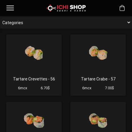
Tartare Crevettes - 56
Tartare Crabe - 57
6mcx
6.70$
6mcx
7.00$