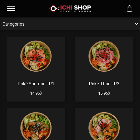
Poké Saumon - P1
Poké Thon - P2
14.95$
15.95$