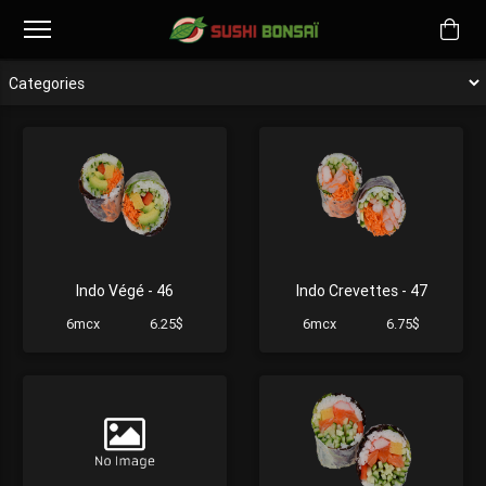
Indo Végé - 46
Indo Crevettes - 47
6mcx
6.25$
6mcx
6.75$