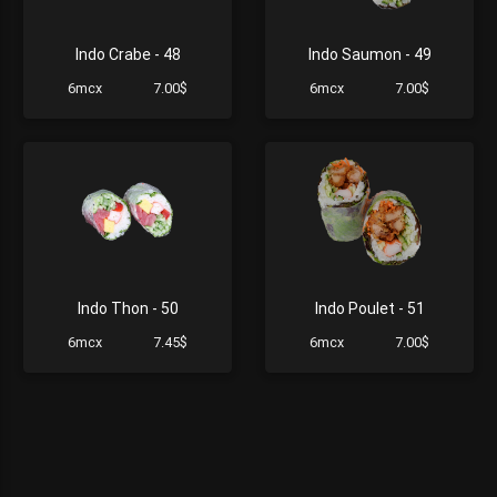
Indo Crabe - 48
Indo Saumon - 49
6mcx
7.00$
6mcx
7.00$
Indo Thon - 50
Indo Poulet - 51
6mcx
7.45$
6mcx
7.00$