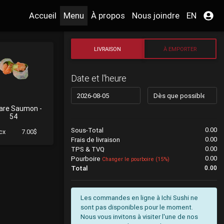
Accueil
Menu
À propos
Nous joindre
EN
LIVRAISON
À EMPORTER
Date et l'heure
are Saumon -
54
0.00
Sous-Total
cx
7.00$
0.00
Frais de livraison
0.00
TPS & TVQ
0.00
Pourboire
Changer le pourboire (
15%
)
0.00
Total
Les commandes en ligne à Ichi Sushi ne
sont pas disponibles pour le moment.
Nous vous invitons à visiter l'une de nos