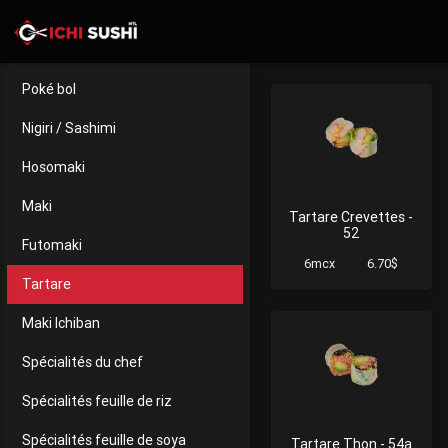
Poké bol
Nigiri / Sashimi
Hosomaki
Maki
Tartare Crevettes -
52
Futomaki
6mcx
6.70$
Tartare
Maki Ichiban
Spécialités du chef
Spécialités feuille de riz
Spécialités feuille de soya
Tartare Thon - 54a