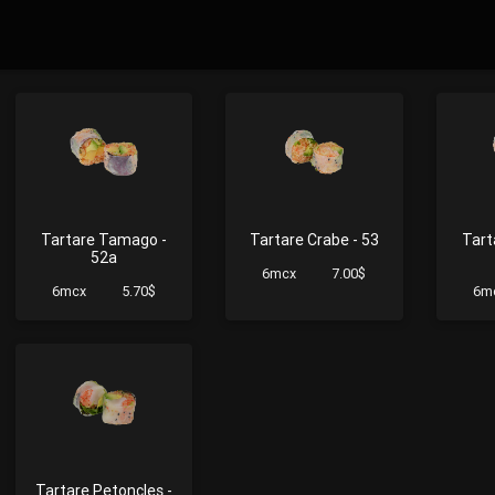
Tartare Tamago -
Tartare Crabe - 53
Tart
52a
6mcx
7.00$
6mcx
5.70$
6m
Tartare Petoncles -